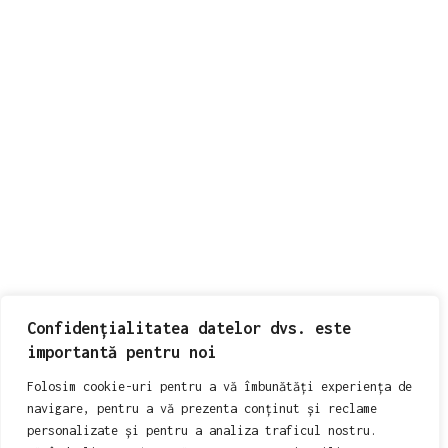
DATE DE CONTACT
Strada Prelungirea Ghencea, Bucuresti
+40 746 988 522
adyvioreanuphoto@gmail.com
STORYLIGHT SRL
Politica de Cookie
Confidențialitatea datelor dvs. este
Politica de Confidențialitate
importantă pentru noi
Termeni și Condiții
Folosim cookie-uri pentru a vă îmbunătăți experiența de
navigare, pentru a vă prezenta conținut și reclame
personalizate și pentru a analiza traficul nostru.